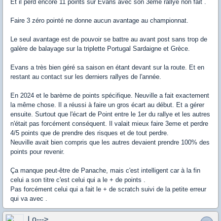
Et il perd encore 11 points sur Evans avec son 3eme rallye non fait .
Faire 3 zéro pointé ne donne aucun avantage au championnat.
Le seul avantage est de pouvoir se battre au avant post sans trop de
galère de balayage sur la triplette Portugal Sardaigne et Grèce.
Evans a très bien géré sa saison en étant devant sur la route. Et en
restant au contact sur les derniers rallyes de l'année.
En 2024 et le barème de points spécifique. Neuville a fait exactement
la même chose. Il a réussi à faire un gros écart au début. Et a gérer
ensuite. Surtout que l'écart de Point entre le 1er du rallye et les autres
n'était pas forcément conséquent. Il valait mieux faire 3eme et perdre
4/5 points que de prendre des risques et de tout perdre.
Neuville avait bien compris que les autres devaient prendre 100% des
points pour revenir.
Ça manque peut-être de Panache, mais c'est intelligent car à la fin
celui a son titre c'est celui qui a le + de points .
Pas forcément celui qui a fait le + de scratch suivi de la petite erreur
qui va avec .
Lo--->