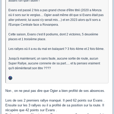
autant l'un que l'autre !
Evans est passé 2 fois a pas grand chose d'être titré (2020 a Monza
où il sors sur le verglas.... Ogier avait même dit que si Evans était pas
aller prévenir, lui aussi s'y serait mis....) et en 2023 alors qu'il sors a
l'Europe Centrale face a Rovanpera.
Cette saison, Evans c'est 8 podiums, dont 2 victoires, 5 deuxième
places et 1 troisième place.
Les rallyes où il a eu du mal en balayant ? 3 fois 4ème et 2 fois 6ème.
Jusqu'à maintenant, un sans faute, aucune sortie de route, aucun
Super Rallye, aucune connerie de sa part..... et tu penses vraiment
qu'il démériterait son titre ????
Non , on ne peut pas dire que Ogier a bien profité de ses absences.
Lors de ses 2 premiers rallye manqué. Il perd 62 points sur Evans .
Ensuite sur les 3 rallyes ou il a profité de sa position sur la route. Il
récupère que 42 points sur Evans .