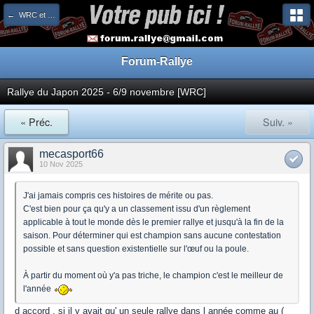
← WRC et ERC
Forum-Rallye
Rallye du Japon 2025 - 6/9 novembre [WRC]
« Préc.
Suiv. »
mecasport66
10 Nov 2025
J'ai jamais compris ces histoires de mérite ou pas.
C'est bien pour ça qu'y a un classement issu d'un règlement
applicable à tout le monde dès le premier rallye et jusqu'à la fin de la
saison. Pour déterminer qui est champion sans aucune contestation
possible et sans question existentielle sur l'œuf ou la poule.
À partir du moment où y'a pas triche, le champion c'est le meilleur de
l'année
d accord , si il y avait qu' un seule rallye dans l année comme au (