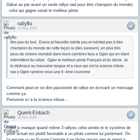
Dakar au par avant un seule rallye raid pour être champion du monde)
. celui qui gagne serait le meilleur pilote
rallyflo
10 Nov 2025
Moi pas du tout , Evans et Neuville mérite pas et méritait pas d être
champion du monde de cette façon la (des suiveurs) ,en plus très
peux de victoire mondial dans leurs carrières face a Ogier qui en étant
intermittent du rallye . Ogier le meilleur pilote Français et du siècle. Je
le dédicace au mauvaise langue et a ceux qui ont la science infuse .
vas y Ogier ramène nous une 9 -ème couronne
Comment peut-on se dire passionné de rallye en écrivant un message
comme ça.
Personne ici à la science infuse....
Quent-Enbach
10 Nov 2025
Ogier a manqué quand même 3 rallyes cette année et le système de
point actuel est plutôt favorable à un pilote comme lui justement. On
l'a encore vu en Europe Centrale il ne lâche jamais rien et prend à