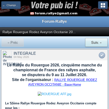
← Championnat de France
Forum-Rallye
Rallye Rouergue Rodez Aveyron Occitanie 20...
« Préc
Suiv. »
INTEGRALE
04 May 2026
Le Rallye du Rouergue 2026, cinquième manche du
championnat de France des rallyes asphalte,
se disputera du 9 au 11 Juillet 2026.
Site de l'organisateur :
RALLYE ROUERGUE RODEZ
AVEYRON OCCITANIE - Base-Home
Le 52ème Rallye Rouergue Rodez Aveyron Occitanie compte
pour les :