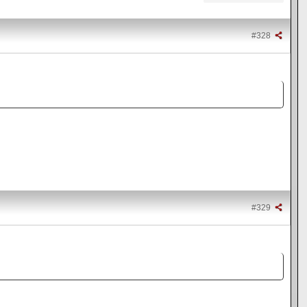
#328
#329