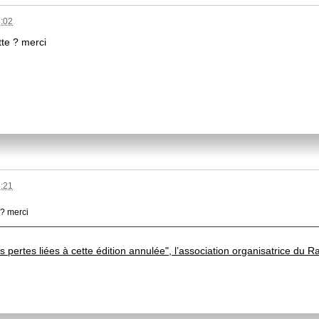
8:02
tte ? merci
8:21
 ? merci
 pertes liées à cette édition annulée", l’association organisatrice du