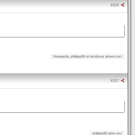
#326
Newpanda, philippe86 et nicoduvar aiment ceci
#327
philippe86 aime ceci