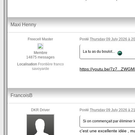
Maxi Henny
Freecell Master
Posté
Thursday 09 July 2026 à 2
La tu as du boulot...
Membre
14875 messages
Localisation
Frontière franco
savoyarde
https://youtu.be/7z7...ZW
FrancoisB
DKR Driver
Posté
Thursday 09 July 2026 à 2
Si on commençait par éliminer 
c'est une excellente idée , m