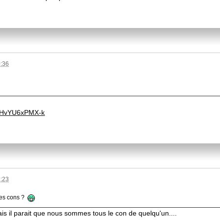
0:36
GMHvYU6xPMX-k
1:23
les cons ?
ais il parait que nous sommes tous le con de quelqu'un....