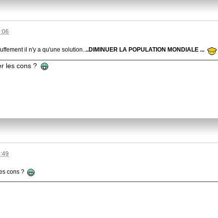
9:06
uffement il n'y a qu'une solution..
..DIMINUER LA POPULATION MONDIALE ...
er les cons ?
9:49
les cons ?