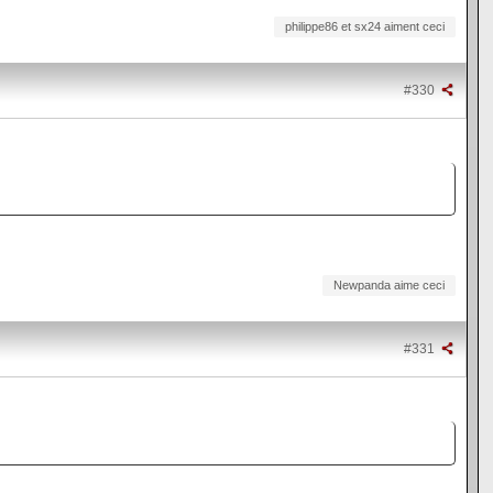
philippe86 et sx24 aiment ceci
#330
Newpanda aime ceci
#331