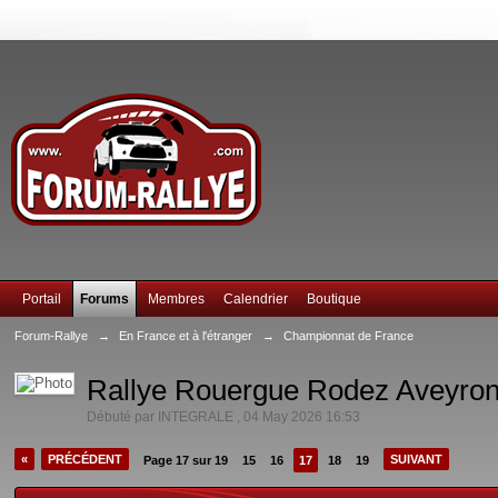
Portail
Forums
Membres
Calendrier
Boutique
Forum-Rallye
→
En France et à l'étranger
→
Championnat de France
Rallye Rouergue Rodez Aveyron O
Débuté par
INTEGRALE
,
04 May 2026 16:53
«
PRÉCÉDENT
SUIVANT
Page 17 sur 19
15
16
17
18
19