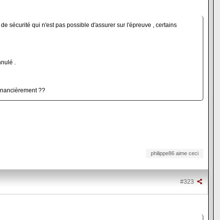
e de sécurité qui n'est pas possible d'assurer sur l'épreuve , certains
nulé .
 financièrement ??
philippe86 aime ceci
#323