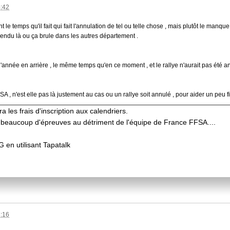
5:42
 le temps qu'il fait qui fait l'annulation de tel ou telle chose , mais plutôt le manqu
endu là ou ça brule dans les autres département .
année en arrière , le même temps qu'en ce moment , et le rallye n'aurait pas été an
FFSA , n'est elle pas là justement au cas ou un rallye soit annulé , pour aider un peu
les frais d'inscription aux calendriers.
der beaucoup d'épreuves au détriment de l'équipe de France FFSA....
n utilisant Tapatalk
6:16