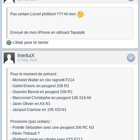
Pas certain Lionel philibert ??? Ah bon
.
Envoyé de mon iPhone en utilisant Tapatalk
c'était pour te tester
InertiaX
17 May 2026
Pour le moment de présent :
- Michelet Walter en clio ragnotti F214
- Gallet Emeric en peugeot 208 R2
- Giannini Benoit en peugeot 208 R2
- Marconnet Christophe en peugeot 106 S16 A6
- Janin Olivier en AX N1
- Jacquot Clarisse en 106 XSI N1
Provisoire (pas certain) :
- Polette Sébastien avec une peugeot 206 RC N3
- Alloin Thibault ?
- Philibert Lionel en citroën saxo VTS F212