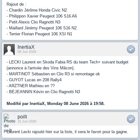
Rajout de :
- Chardin Jérôme Honda Civic N2
- Philippon Xavier Peugeot 106 S16 A6
- Petit Alexis Clio Ragnotti N3
- Maillard Jérémy Peugeot 106 S16 N2
- Terrier Florian Peugeot 106 XSI N1
InertiaX
08 Jun 2026
- LECKI Laurent en Skoda Fabia RS du team Tech+ suivant budget
(annonce à l'arrivée des Vins Mâcon).
- MARTINOT Sébastien en Clio R3 si remontage ok
- GUYOT Lucas en 208 Rally4
- ARZTNER Mathieu en ??
- BEJEANNIN Kévin en Clio Ragnotti N3
Modifié par InertiaX, Monday 08 June 2026 à 19:58.
poilt
15 Jun 2026
Laurent Lecki rajouté hier sur la liste, il sera le favori pour la gagne.