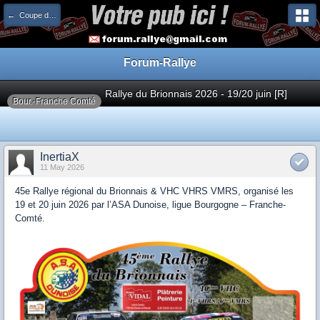
← Coupe de France
Forum-Rallye
Rallye du Brionnais 2026 - 19/20 juin [R]
Bour.-Franche Comté
InertiaX
11 May 2026
45e Rallye régional du Brionnais & VHC VHRS VMRS, organisé les
19 et 20 juin 2026 par l’ASA Dunoise, ligue Bourgogne – Franche-
Comté.