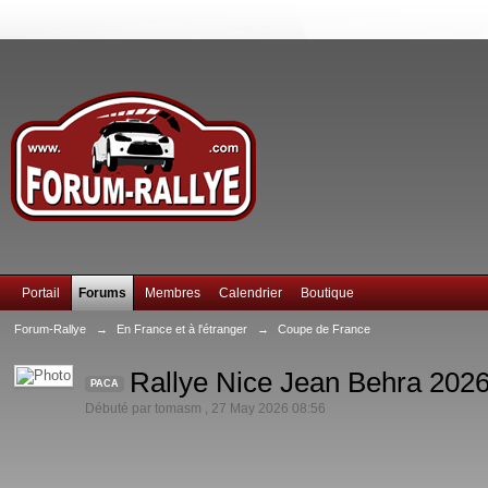
Portail
Forums
Membres
Calendrier
Boutique
Forum-Rallye
→
En France et à l'étranger
→
Coupe de France
Rallye Nice Jean Behra 2026 
PACA
Débuté par
tomasm
,
27 May 2026 08:56