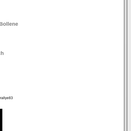
 Bollene
ch
2rallye83