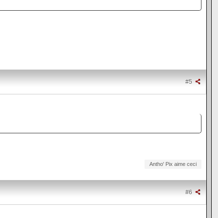
#5
Antho' Pix aime ceci
#6