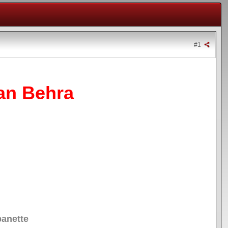
#1
ean Behra
banette