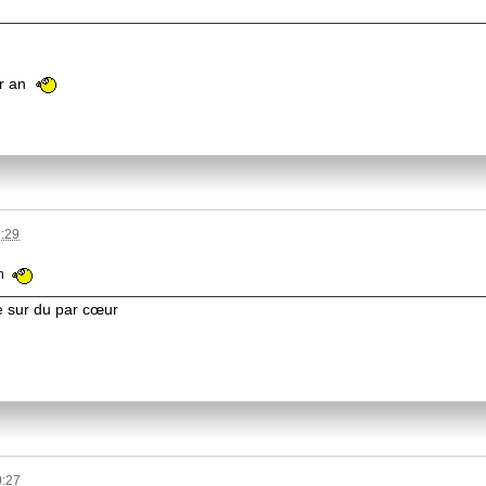
par an
1:29
an
tre sur du par cœur
0:27