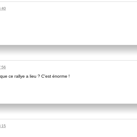
6:40
7:56
que ce rallye a lieu ? C'est énorme !
8:15