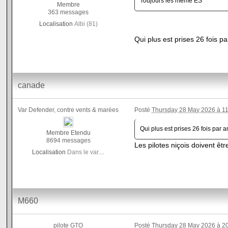
Toujours les même ES
Membre
363 messages
Localisation
Albi (81)
Qui plus est prises 26 fois 
canade
Var Defender, contre vents & marées
Posté
Thursday 28 May 2026 à 1
Qui plus est prises 26 fois par 
Membre Etendu
8694 messages
Les pilotes niçois doivent ê
Localisation
Dans le var....
M660
pilote GTO
Posté
Thursday 28 May 2026 à 2