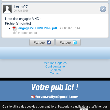
Louis07
06 Jun 2026
Liste des engagés VHC :
Fichier(s) joint(s)
engagesVHCHVL2026.pdf
29.03 Ko
114
téléchargement(s)
Partager
Partager
Mentions légales
Confidentialité
Cookies
Contact
Ce site utilise des cookies pour améliorer l'expérience utilisateur et afficher des
Version complète
Français (France)