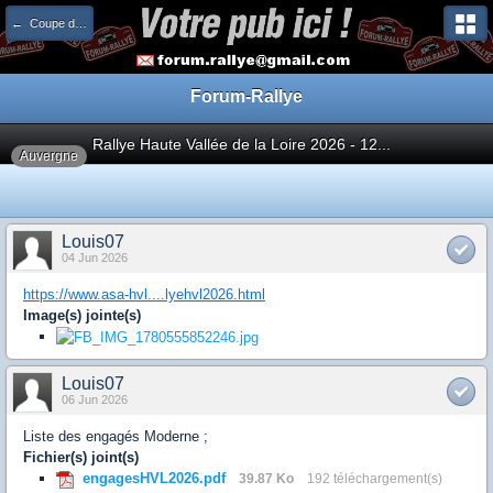
← Coupe de France
Forum-Rallye
Rallye Haute Vallée de la Loire 2026 - 12...
Auvergne
Louis07
04 Jun 2026
https://www.asa-hvl....lyehvl2026.html
Image(s) jointe(s)
Louis07
06 Jun 2026
Liste des engagés Moderne ;
Fichier(s) joint(s)
engagesHVL2026.pdf
39.87 Ko
192 téléchargement(s)