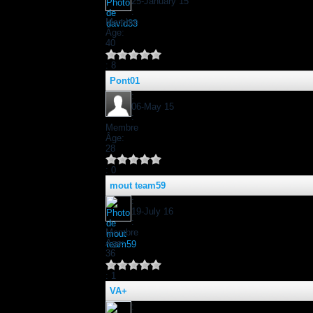
25-January 15
:
Membre
Âge:
40
: 8
Pont01
:
06-May 15
:
Membre
Âge:
28
: 0
mout team59
:
19-July 16
:
Membre
Âge:
36
: 1
VA+
: