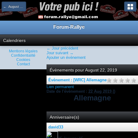
← August 2019
Forum-Rallye
Calendriers
← Jour précédent
Mentions légales
Jour suivant →
Confidentialité
Ajouter un évènement
Cookies
Contact
Évènements pour August 22, 2019
Évènement : [WRC] Allemagne
Lien permanent
Date de l'évènement :
22 Aug 2019
()
Allemagne
Anniversaire(s)
david33
: