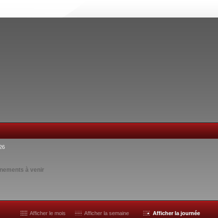
26
nements à venir
Afficher le mois
Afficher la semaine
Afficher la journée