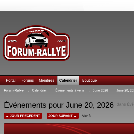
Portail
Forums
Membres
Calendrier
Boutique
Forum-Rallye
→
Calendrier
→
Événements à venir
→
June 2026
→
June 20, 20
Évènements pour June 20, 2026
dans
Évé
← JOUR PRÉCÉDENT
JOUR SUIVANT →
Aller à...