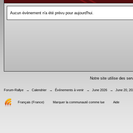
Aucun évènement n'a été prévu pour aujourd'hui.
Notre site utilise des se
Forum-Rallye
→
Calendrier
→
Événements à venir
→
June 2026
→
June 20, 20
Français (France)
Marquer la communauté comme lue
Aide