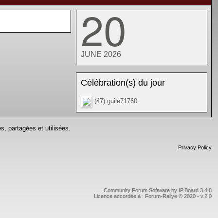
20
JUNE 2026
Célébration(s) du jour
(47) guile71760
s, partagées et utilisées.
Privacy Policy
Community Forum Software by IP.Board 3.4.8
Licence accordée à : Forum-Rallye © 2020 - v.2.0