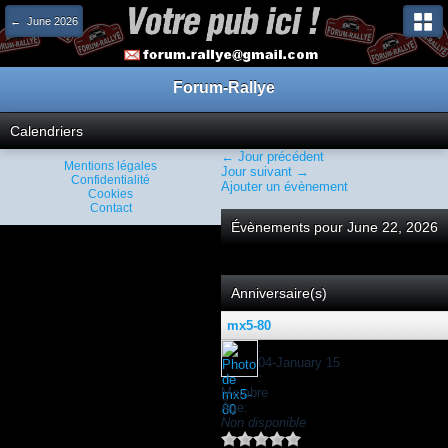
← June 2026
Forum-Rallye
Calendriers
← Jour précédent
Mentions légales
Jour suivant →
Confidentialité
Ajouter un évènement
Cookies
Contact
Évènements pour June 22, 2026
Anniversaire(s)
mx5-80
:
04-January 15
:
Membre
Âge:
Non disponible