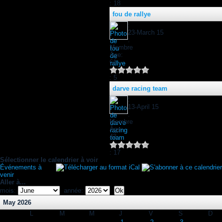
: 18
fou de rallye
:
23-March 15
:
Membre
Âge:
61
: 5
darve racing team
:
13-April 15
:
Membre
Âge:
43
: 17
Sélectionner le calendrier à voir
Événements à
venir
Aller à...
mois:
année:
May 2026
L
M
M
J
V
S
D