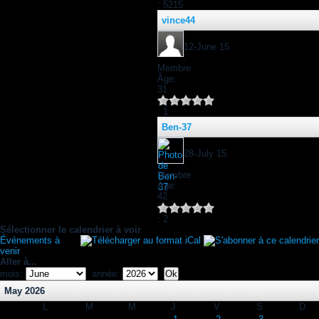
: 5215
vince44
:
12-June 15
:
Membre
Âge:
31
: 1
Ben-37
:
28-July 15
:
Membre
Âge:
42
: 2
Sélectionner le calendrier à voir
Événements à
venir
Aller à...
mois:
année:
May 2026
L
M
M
J
V
S
D