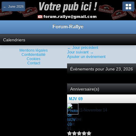
← June 2026
Forum-Rallye
Calendriers
← Jour précédent
Mentions légales
Jour suivant →
Confidentialité
Ajouter un évènement
Cookies
Contact
Évènements pour June 23, 2026
Anniversaire(s)
MJV 69
:
21-November 14
:
Membre
Âge:
61