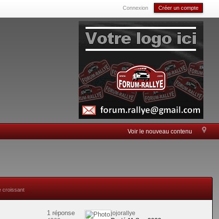
Connexion
Créer un compte
Voir le nouveau contenu
e croissant
1 réponse
jojorallye