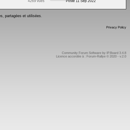
4269 vues
Posté 11 Sep 2022
s, partagées et utilisées.
Privacy Policy
Community Forum Software by IP.Board 3.4.8
Licence accordée à : Forum-Rallye © 2020 - v.2.0