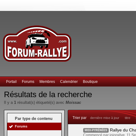
Portail
Forums
Membres
Calendrier
Boutique
Résultats de la recherche
Il y a
1
résultat(s) étiqueté(s) avec
Moissac
Trier par
dernière mise à jour
titre
Par type de contenu
Forums
Rallye du Ch
MIDI-PYRÉNÉES
Commencé par jojorallye, 11 