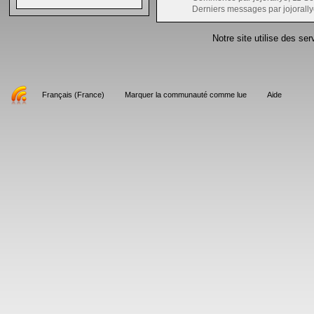
Derniers messages par jojorally
Notre site utilise des se
Français (France)
Marquer la communauté comme lue
Aide