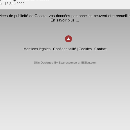
e ,
12 Sep 2022
rvices de publicité de Google, vos données personnelles peuvent etre recueillie
En savoir plus ...
Mentions légales
|
Confidentialité
|
Cookies
|
Contact
Skin Designed By Evanescence at IBSkin.com