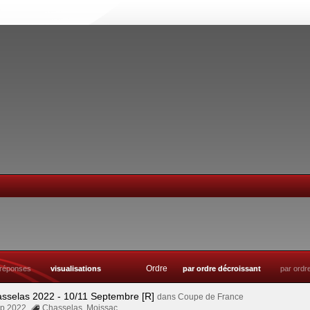
Ordre
réponses
visualisations
par ordre décroissant
par ordr
asselas 2022 - 10/11 Septembre [R]
dans
Coupe de France
Sep 2022
Chasselas
,
Moissac