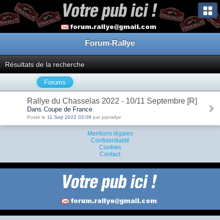
Forum-Rallye
Résultats de la recherche
Forums
Rallye du Chasselas 2022 - 10/11 Septembre [R]
Dans Coupe de France
Posté le
11 Sep 2022 03:09
par jojorallye
Mentions légales
Confidentialité
Cookies
Contact