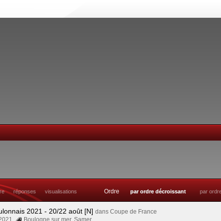
Ordre
tre
réponses
visualisations
par ordre décroissant
par ordr
ulonnais 2021 - 20/22 août [N]
dans
Coupe de France
 2021
Boulogne sur mer
,
Samer