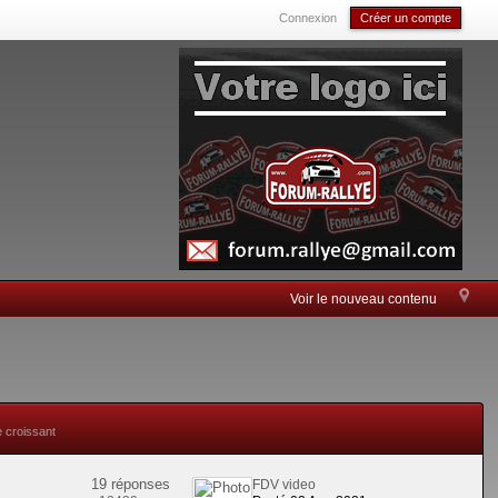
Connexion
Créer un compte
Voir le nouveau contenu
e croissant
19 réponses
FDV video