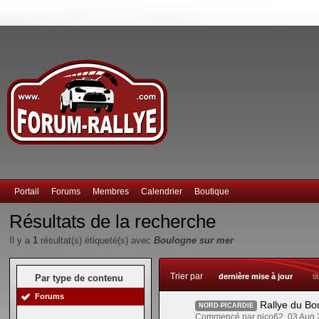
Portail
Forums
Membres
Calendrier
Boutique
Résultats de la recherche
Il y a
1
résultat(s) étiqueté(s) avec
Boulogne sur mer
Trier par
dernière mise à jour
ti
Par type de contenu
Forums
Rallye du Bo
NORD-PICARDIE
Commencé par nico62, 03 Aug