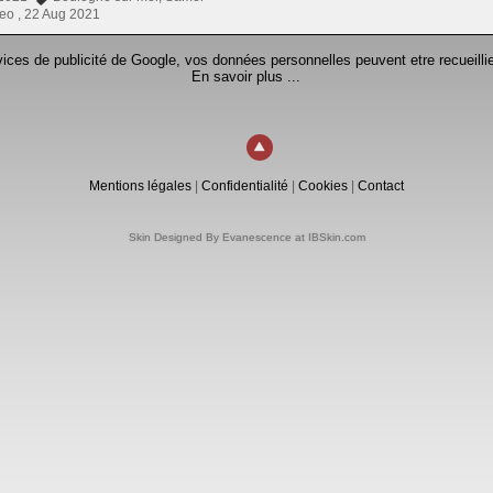
eo ,
22 Aug 2021
rvices de publicité de Google, vos données personnelles peuvent etre recueillie
En savoir plus ...
Mentions légales
|
Confidentialité
|
Cookies
|
Contact
Skin Designed By Evanescence at IBSkin.com