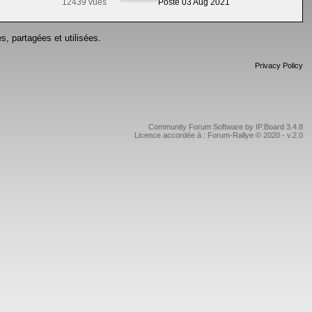
12439 vues
Posté 03 Aug 2021
s, partagées et utilisées.
Privacy Policy
Community Forum Software by IP.Board 3.4.8
Licence accordée à : Forum-Rallye © 2020 - v.2.0