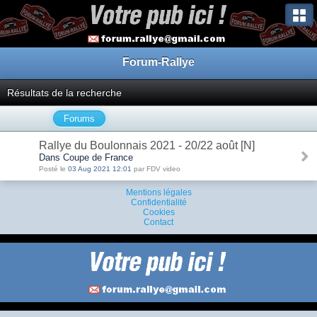
Forum-Rallye
Résultats de la recherche
Forums
Rallye du Boulonnais 2021 - 20/22 août [N]
Dans Coupe de France
Posté le
03 Aug 2021 12:01
par FDV video
Mentions légales
Confidentialité
Cookies
Contact