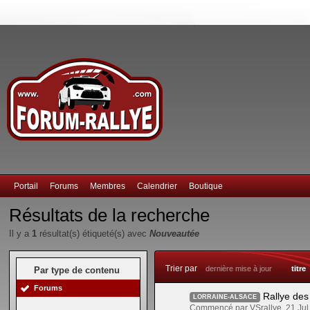
Portail
Forums
Membres
Calendrier
Boutique
Résultats de la recherche
Il y a
1
résultat(s) étiqueté(s) avec
Nouveautée
Trier par
dernière mise à jour
titre
Par type de contenu
Forums
Rallye des
LORRAINE-ALSACE
Commencé par VSrallye, 21 Ju