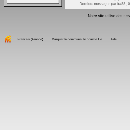
Derniers messages par fra88 ,
0
Notre site utilise des se
Français (France)
Marquer la communauté comme lue
Aide