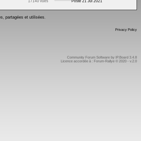
17140 vues
Posté 21 Jul 2021
s, partagées et utilisées.
Privacy Policy
Community Forum Software by IP.Board 3.4.8
Licence accordée à : Forum-Rallye © 2020 - v.2.0