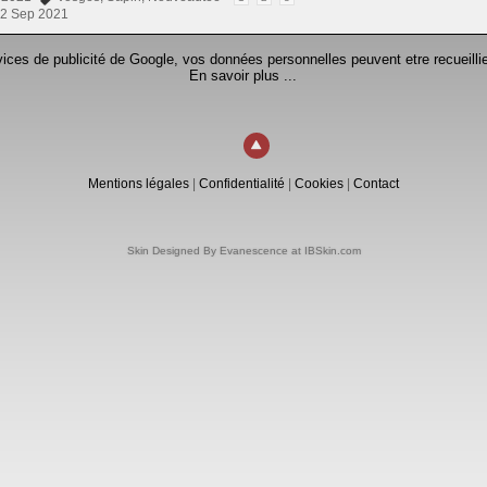
2 Sep 2021
rvices de publicité de Google, vos données personnelles peuvent etre recueillie
En savoir plus ...
Mentions légales
|
Confidentialité
|
Cookies
|
Contact
Skin Designed By Evanescence at IBSkin.com