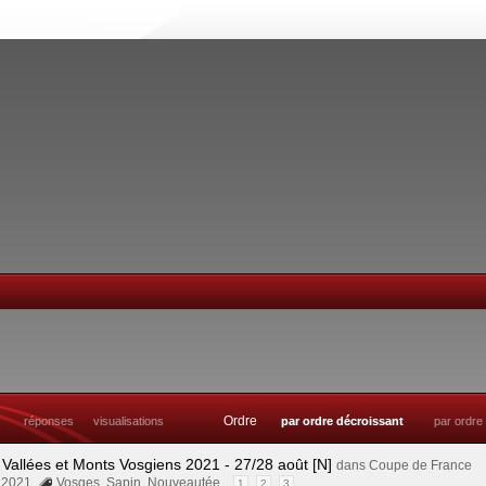
Ordre
réponses
visualisations
par ordre décroissant
par ordre
 Vallées et Monts Vosgiens 2021 - 27/28 août [N]
dans
Coupe de France
l 2021
Vosges
,
Sapin
,
Nouveautée
1
2
3