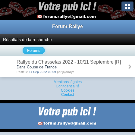
Forum-Rallye
Résultats de la recherche
Forums
Rallye du Chasselas 2022 - 10/11 Septembre [R]
Dans Coupe de France
Posté le
11 Sep 2022 03:09
par jojorallye
Mentions légales
Confidentialité
Cookies
Contact