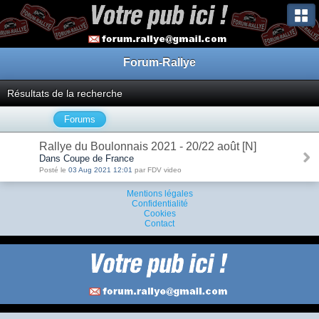
Forum-Rallye
Résultats de la recherche
Forums
Rallye du Boulonnais 2021 - 20/22 août [N]
Dans Coupe de France
Posté le
03 Aug 2021 12:01
par FDV video
Mentions légales
Confidentialité
Cookies
Contact