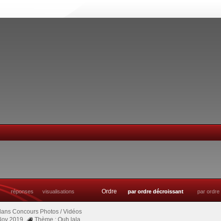
Ordre
réponses
visualisations
par ordre décroissant
par ordre
dans
Concours Photos / Vidéos
 Nov 2019
Thème : Ouh lala....