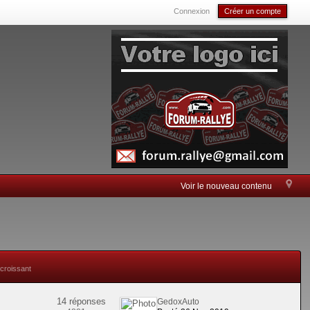
Connexion
Créer un compte
Voir le nouveau contenu
 croissant
14 réponses
GedoxAuto