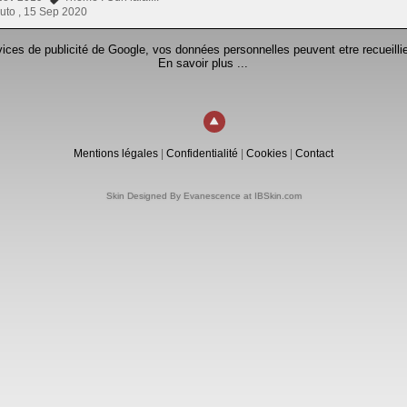
uto ,
15 Sep 2020
rvices de publicité de Google, vos données personnelles peuvent etre recueillie
En savoir plus ...
Mentions légales
|
Confidentialité
|
Cookies
|
Contact
Skin Designed By Evanescence at IBSkin.com