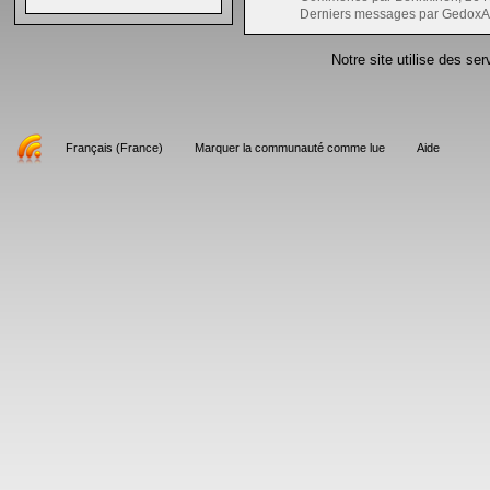
Derniers messages par GedoxA
Notre site utilise des se
Français (France)
Marquer la communauté comme lue
Aide