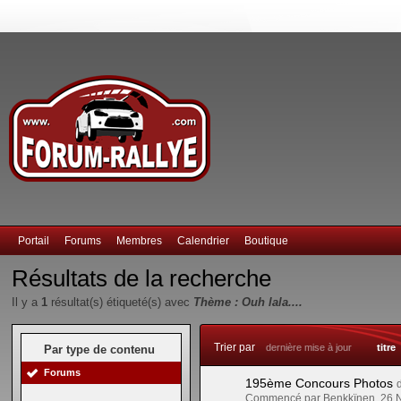
Portail
Forums
Membres
Calendrier
Boutique
Résultats de la recherche
Il y a
1
résultat(s) étiqueté(s) avec
Thème : Ouh lala....
Trier par
dernière mise à jour
titre
Par type de contenu
Forums
195ème Concours Photos
Commencé par Benkkïnen, 26