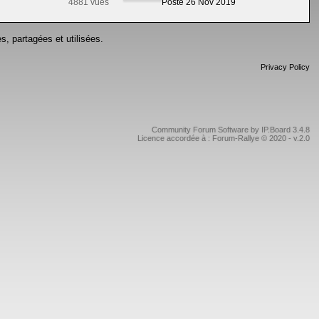
4881 vues
Posté 26 Nov 2019
s, partagées et utilisées.
Privacy Policy
Community Forum Software by IP.Board 3.4.8
Licence accordée à : Forum-Rallye © 2020 - v.2.0