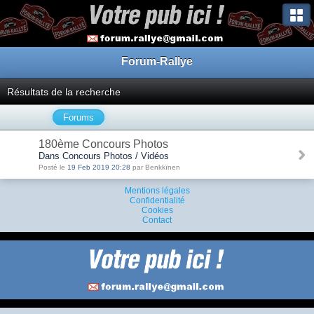
Forum-Rallye
Résultats de la recherche
Forums
180ème Concours Photos
Dans Concours Photos / Vidéos
Posté le
19 Feb 2019 20:28
par Benkkïnen
Mentions légales
Confidentialité
Cookies
Contact