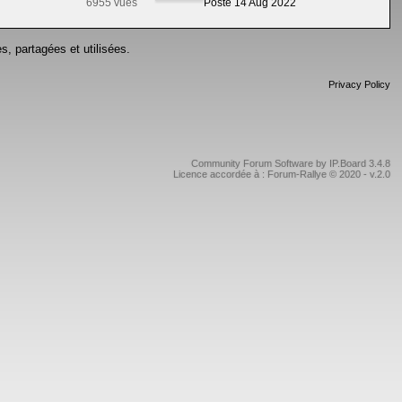
6955 vues
Posté 14 Aug 2022
s, partagées et utilisées.
Privacy Policy
Community Forum Software by IP.Board 3.4.8
Licence accordée à : Forum-Rallye © 2020 - v.2.0