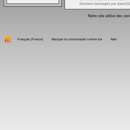
Derniers messages par davm25
Notre site utilise des se
Français (France)
Marquer la communauté comme lue
Aide