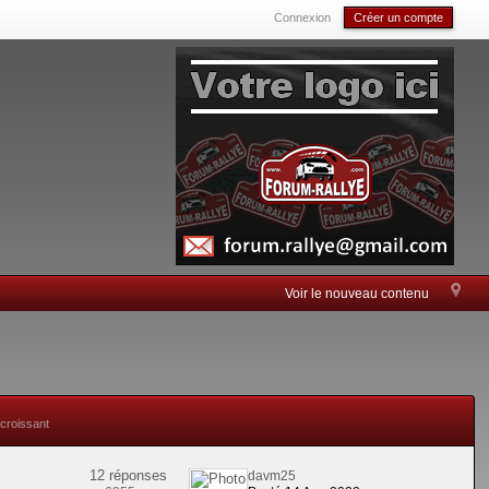
Connexion
Créer un compte
Voir le nouveau contenu
 croissant
12 réponses
davm25