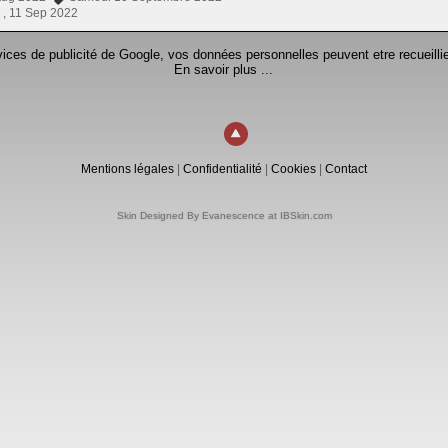
 ,
11 Sep 2022
rvices de publicité de Google, vos données personnelles peuvent etre recueillie
En savoir plus ...
Mentions légales
|
Confidentialité
|
Cookies
|
Contact
Skin Designed By Evanescence at IBSkin.com