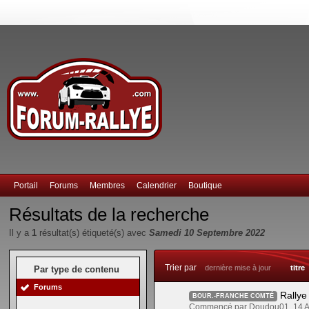
Portail
Forums
Membres
Calendrier
Boutique
Résultats de la recherche
Il y a
1
résultat(s) étiqueté(s) avec
Samedi 10 Septembre 2022
Trier par
dernière mise à jour
titre
Par type de contenu
Forums
Rallye
BOUR.-FRANCHE COMTÉ
Commencé par Doudou01, 14 