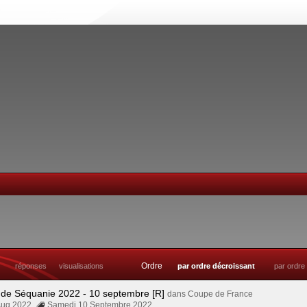
Ordre
réponses
visualisations
par ordre décroissant
par ordre
 de Séquanie 2022 - 10 septembre [R]
dans
Coupe de France
Aug 2022
Samedi 10 Septembre 2022