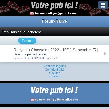
Forum-Rallye
Résultats de la recherche
Forums
Rallye du Chasselas 2022 - 10/11 Septembre [R]
Dans Coupe de France
Posté le
11 Sep 2022 03:09
par jojorallye
Mentions légales
Confidentialité
Cookies
Contact