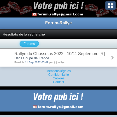
Forum-Rallye
Résultats de la recherche
Forums
Rallye du Chasselas 2022 - 10/11 Septembre [R]
Dans Coupe de France
Posté le
11 Sep 2022 03:09
par jojorallye
Mentions légales
Confidentialité
Cookies
Contact