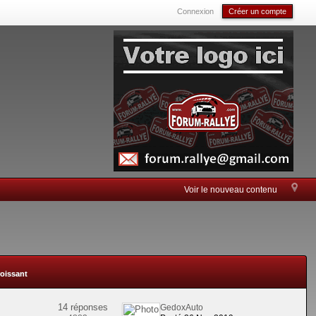
Connexion
Créer un compte
Voir le nouveau contenu
roissant
14 réponses
GedoxAuto