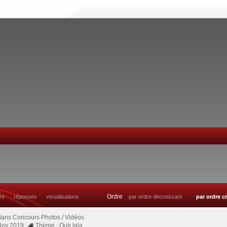
Ordre
tre
réponses
visualisations
par ordre décroissant
par ordre c
dans
Concours Photos / Vidéos
 Nov 2019
Thème : Ouh lala....