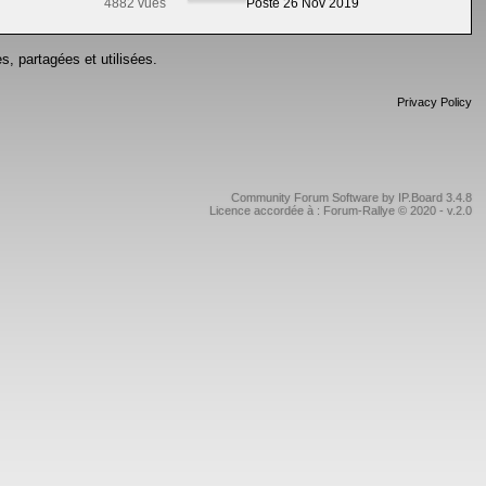
4882 vues
Posté 26 Nov 2019
s, partagées et utilisées.
Privacy Policy
Community Forum Software by IP.Board 3.4.8
Licence accordée à : Forum-Rallye © 2020 - v.2.0