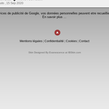
uto ,
15 Sep 2020
rvices de publicité de Google, vos données personnelles peuvent etre recueillie
En savoir plus ...
Mentions légales
|
Confidentialité
|
Cookies
|
Contact
Skin Designed By Evanescence at IBSkin.com