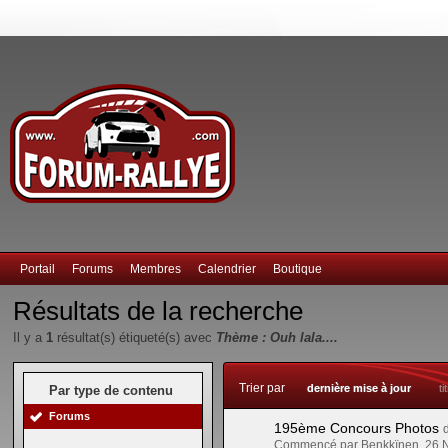
Portail
Forums
Membres
Calendrier
Boutique
Résultats de la recherche
Il y a
1
résultat(s) étiqueté(s) avec
Thème : Ouh lala....
Trier par
dernière mise à jour
ti
Par type de contenu
Forums
195ème Concours Photos
Commencé par Benkkïnen, 26