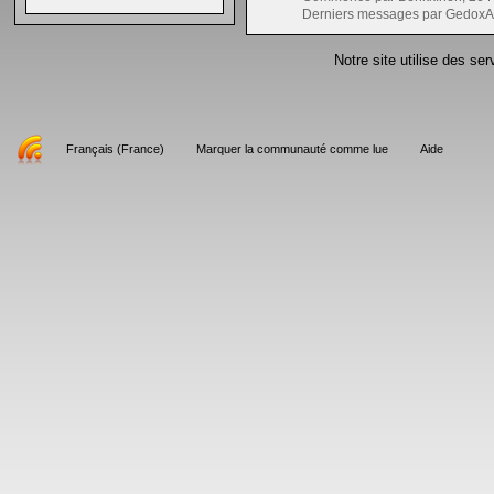
Derniers messages par GedoxA
Notre site utilise des se
Français (France)
Marquer la communauté comme lue
Aide