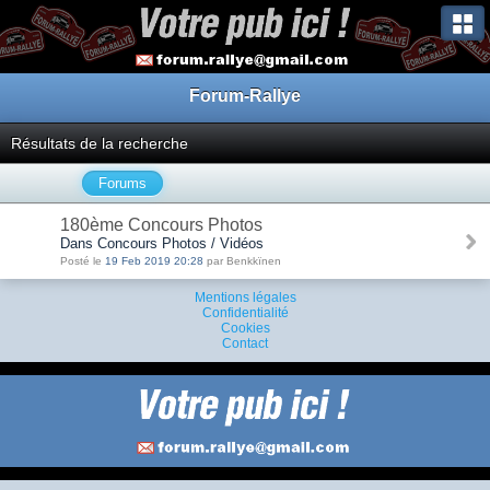
Forum-Rallye
Résultats de la recherche
Forums
180ème Concours Photos
Dans Concours Photos / Vidéos
Posté le
19 Feb 2019 20:28
par Benkkïnen
Mentions légales
Confidentialité
Cookies
Contact