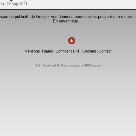
eo ,
22 Aug 2021
rvices de publicité de Google, vos données personnelles peuvent etre recueillie
En savoir plus ...
Mentions légales
|
Confidentialité
|
Cookies
|
Contact
Skin Designed By Evanescence at IBSkin.com