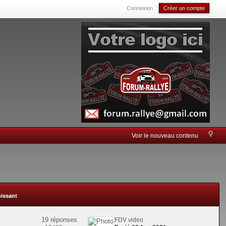
Connexion
Créer un compte
Voir le nouveau contenu
oissant
19 réponses
FDV video