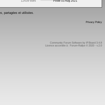
12439 vues
Posté 03 Aug 2021
s, partagées et utilisées.
Privacy Policy
Community Forum Software by IP.Board 3.4.8
Licence accordée à : Forum-Rallye © 2020 - v.2.0