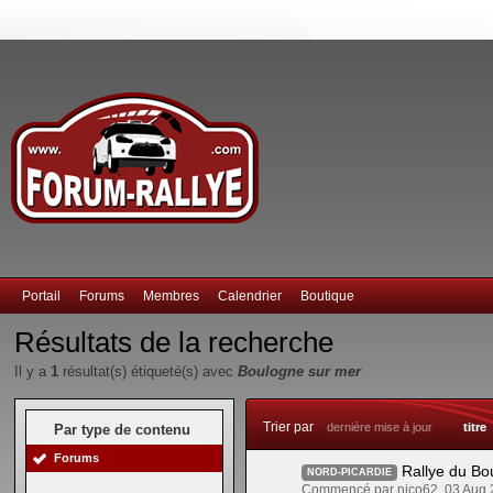
Portail
Forums
Membres
Calendrier
Boutique
Résultats de la recherche
Il y a
1
résultat(s) étiqueté(s) avec
Boulogne sur mer
Trier par
dernière mise à jour
titre
Par type de contenu
Forums
Rallye du Bo
NORD-PICARDIE
Commencé par nico62, 03 Aug