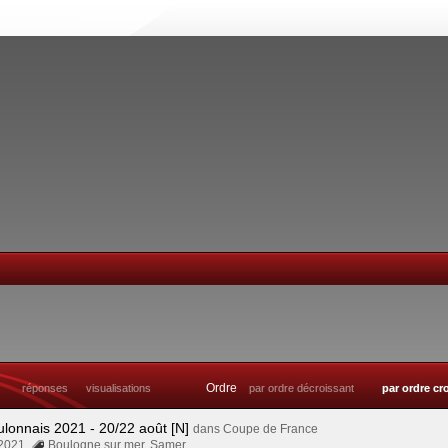
Ordre
réponses
visualisations
par ordre décroissant
par ordre cr
ulonnais 2021 - 20/22 août [N]
dans
Coupe de France
 2021
Boulogne sur mer
,
Samer