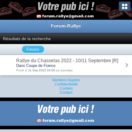
Forum-Rallye
Résultats de la recherche
Forums
Rallye du Chasselas 2022 - 10/11 Septembre [R]
Dans Coupe de France
Posté le
11 Sep 2022 03:09
par jojorallye
Mentions légales
Confidentialité
Cookies
Contact