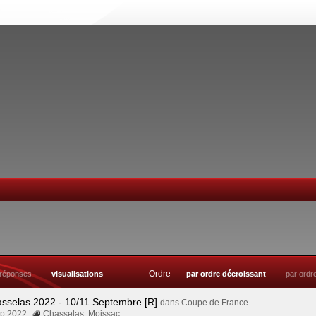
Ordre
réponses
visualisations
par ordre décroissant
par ordr
asselas 2022 - 10/11 Septembre [R]
dans
Coupe de France
Sep 2022
Chasselas
,
Moissac