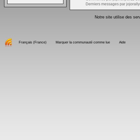
Derniers messages par jojorally
Notre site utilise des se
Français (France)
Marquer la communauté comme lue
Aide