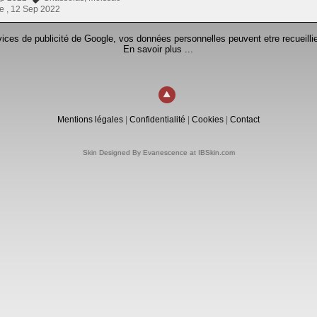
e ,
12 Sep 2022
rvices de publicité de Google, vos données personnelles peuvent etre recueillie
En savoir plus ...
Mentions légales
|
Confidentialité
|
Cookies
|
Contact
Skin Designed By Evanescence at IBSkin.com