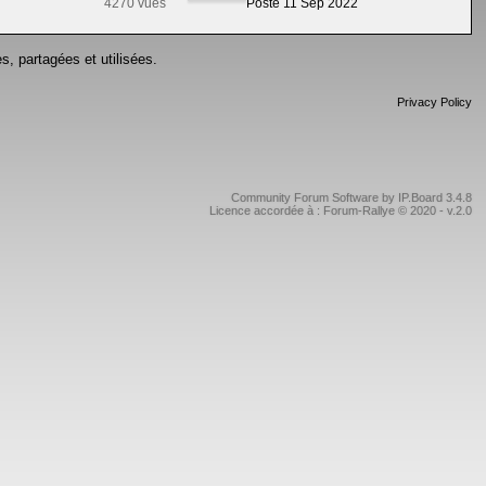
4270 vues
Posté 11 Sep 2022
s, partagées et utilisées.
Privacy Policy
Community Forum Software by IP.Board 3.4.8
Licence accordée à : Forum-Rallye © 2020 - v.2.0