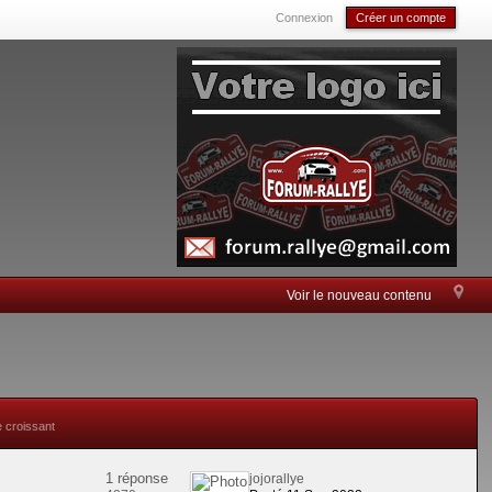
Connexion
Créer un compte
Voir le nouveau contenu
e croissant
1 réponse
jojorallye