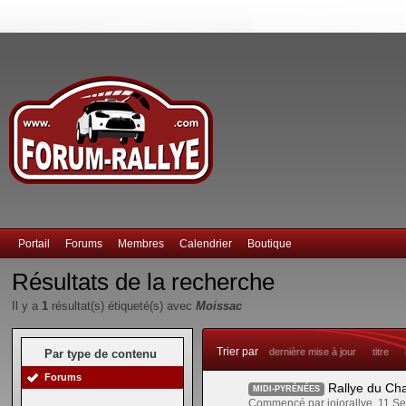
Portail
Forums
Membres
Calendrier
Boutique
Résultats de la recherche
Il y a
1
résultat(s) étiqueté(s) avec
Moissac
Trier par
dernière mise à jour
titre
Par type de contenu
Forums
Rallye du Ch
MIDI-PYRÉNÉES
Commencé par jojorallye, 11 