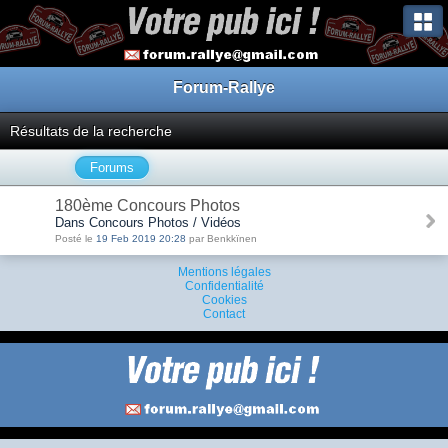
Forum-Rallye
Résultats de la recherche
Forums
180ème Concours Photos
Dans Concours Photos / Vidéos
Posté le
19 Feb 2019 20:28
par Benkkïnen
Mentions légales
Confidentialité
Cookies
Contact