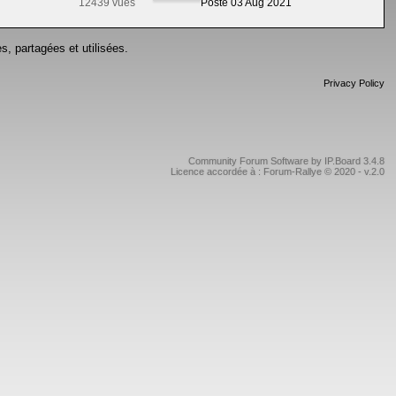
12439 vues
Posté 03 Aug 2021
s, partagées et utilisées.
Privacy Policy
Community Forum Software by IP.Board 3.4.8
Licence accordée à : Forum-Rallye © 2020 - v.2.0