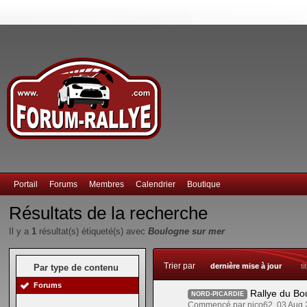
Portail
Forums
Membres
Calendrier
Boutique
Résultats de la recherche
Il y a
1
résultat(s) étiqueté(s) avec
Boulogne sur mer
Trier par
dernière mise à jour
ti
Par type de contenu
Forums
Rallye du Bo
NORD-PICARDIE
Commencé par nico62, 03 Aug