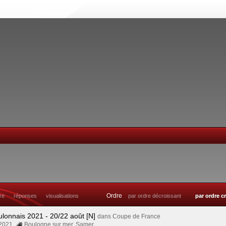
Ordre
tre
réponses
visualisations
par ordre décroissant
par ordre c
ulonnais 2021 - 20/22 août [N]
dans
Coupe de France
 2021
Boulogne sur mer
,
Samer