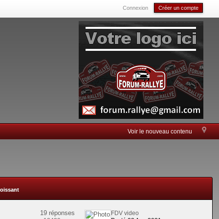
Connexion
Créer un compte
Voir le nouveau contenu
roissant
19 réponses
FDV video