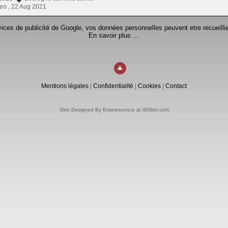
eo ,
22 Aug 2021
rvices de publicité de Google, vos données personnelles peuvent etre recueillie
En savoir plus ...
Mentions légales
|
Confidentialité
|
Cookies
|
Contact
Skin Designed By Evanescence at IBSkin.com