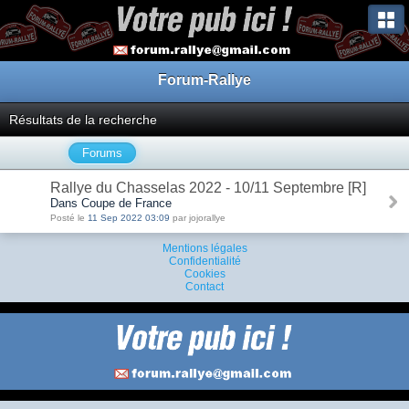
Forum-Rallye
Résultats de la recherche
Forums
Rallye du Chasselas 2022 - 10/11 Septembre [R]
Dans Coupe de France
Posté le
11 Sep 2022 03:09
par jojorallye
Mentions légales
Confidentialité
Cookies
Contact