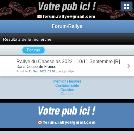
Forum-Rallye
Résultats de la recherche
Forums
Rallye du Chasselas 2022 - 10/11 Septembre [R]
Dans Coupe de France
Posté le
11 Sep 2022 03:09
par jojorallye
Mentions légales
Confidentialité
Cookies
Contact