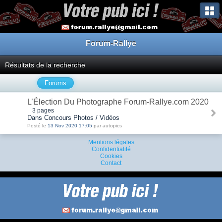
Forum-Rallye
Résultats de la recherche
Forums
L’Élection Du Photographe Forum-Rallye.com 2020
3 pages
Dans Concours Photos / Vidéos
Posté le
13 Nov 2020 17:05
par autopics
Mentions légales
Confidentialité
Cookies
Contact