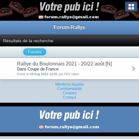
Forum-Rallye
Résultats de la recherche
Forums
Rallye du Boulonnais 2021 - 20/22 août [N]
Dans Coupe de France
Posté le
03 Aug 2021 12:01
par FDV video
Mentions légales
Confidentialité
Cookies
Contact