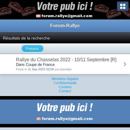
Forum-Rallye
Résultats de la recherche
Forums
Rallye du Chasselas 2022 - 10/11 Septembre [R]
Dans Coupe de France
Posté le
11 Sep 2022 03:09
par jojorallye
Mentions légales
Confidentialité
Cookies
Contact