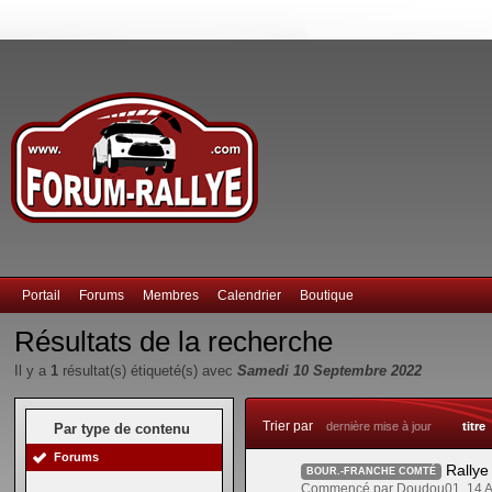
Portail
Forums
Membres
Calendrier
Boutique
Résultats de la recherche
Il y a
1
résultat(s) étiqueté(s) avec
Samedi 10 Septembre 2022
Trier par
dernière mise à jour
titre
Par type de contenu
Forums
Rallye
BOUR.-FRANCHE COMTÉ
Commencé par Doudou01, 14 