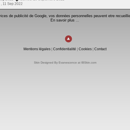
 ,
11 Sep 2022
rvices de publicité de Google, vos données personnelles peuvent etre recueillie
En savoir plus ...
Mentions légales
|
Confidentialité
|
Cookies
|
Contact
Skin Designed By Evanescence at IBSkin.com