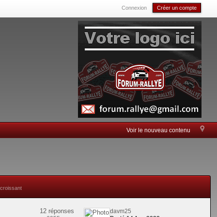
Connexion
Créer un compte
Voir le nouveau contenu
 croissant
12 réponses
davm25