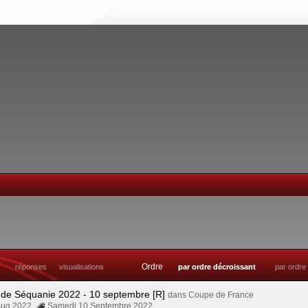
Ordre
réponses
visualisations
par ordre décroissant
par ordre
 de Séquanie 2022 - 10 septembre [R]
dans
Coupe de France
Aug 2022
Samedi 10 Septembre 2022