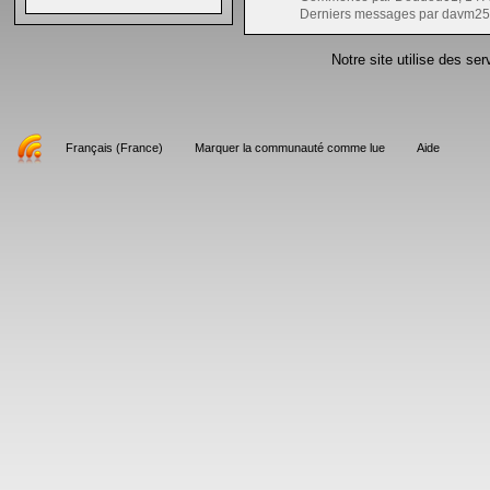
Derniers messages par davm25
Notre site utilise des se
Français (France)
Marquer la communauté comme lue
Aide