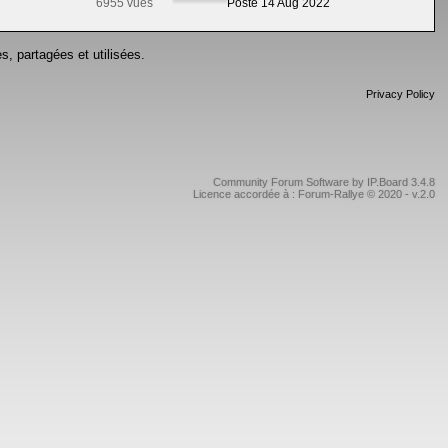
6955 vues
Posté 14 Aug 2022
s, partagées et utilisées.
Privacy Policy
Community Forum Software by IP.Board 3.4.8
Licence accordée à : Forum-Rallye © 2020 - v.2.0