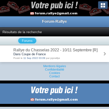
Forum-Rallye
Résultats de la recherche
Forums
Rallye du Chasselas 2022 - 10/11 Septembre [R]
Dans Coupe de France
Posté le
11 Sep 2022 03:09
par jojorallye
Mentions légales
Confidentialité
Cookies
Contact