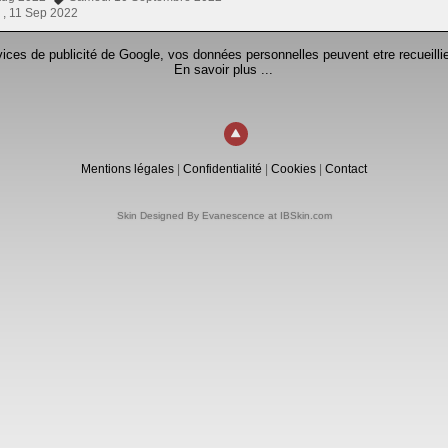
 ,
11 Sep 2022
rvices de publicité de Google, vos données personnelles peuvent etre recueillie
En savoir plus ...
Mentions légales
|
Confidentialité
|
Cookies
|
Contact
Skin Designed By Evanescence at IBSkin.com