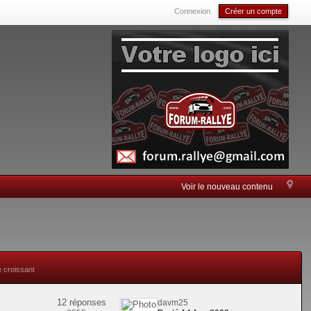
Connexion
Créer un compte
Voir le nouveau contenu
e croissant
12 réponses
davm25