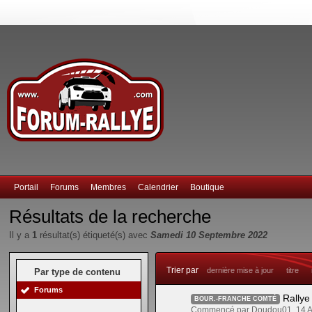
Portail
Forums
Membres
Calendrier
Boutique
Résultats de la recherche
Il y a
1
résultat(s) étiqueté(s) avec
Samedi 10 Septembre 2022
Trier par
dernière mise à jour
titre
Par type de contenu
Forums
Rallye
BOUR.-FRANCHE COMTÉ
Commencé par Doudou01, 14 