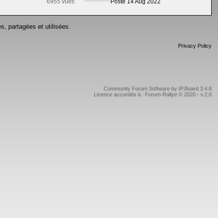
6955 vues
Posté 14 Aug 2022
s, partagées et utilisées.
Privacy Policy
Community Forum Software by IP.Board 3.4.8
Licence accordée à : Forum-Rallye © 2020 - v.2.0