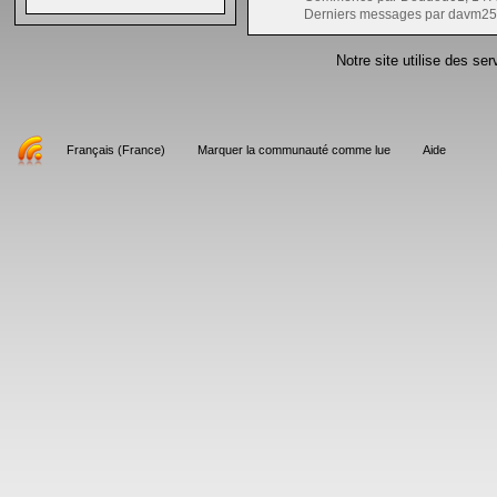
Derniers messages par davm25
Notre site utilise des se
Français (France)
Marquer la communauté comme lue
Aide