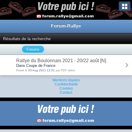
Forum-Rallye
Résultats de la recherche
Forums
Rallye du Boulonnais 2021 - 20/22 août [N]
Dans Coupe de France
Posté le
03 Aug 2021 12:01
par FDV video
Mentions légales
Confidentialité
Cookies
Contact