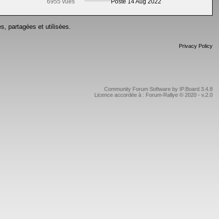
6955 vues
Posté 14 Aug 2022
s, partagées et utilisées.
Privacy Policy
Community Forum Software by IP.Board 3.4.8
Licence accordée à : Forum-Rallye © 2020 - v.2.0