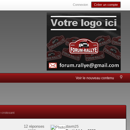
Connexion
Créer un compte
Voir le nouveau contenu
e croissant
12 réponses
davm25