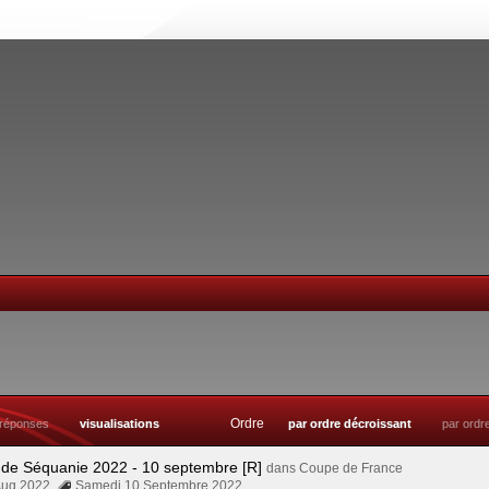
Ordre
réponses
visualisations
par ordre décroissant
par ordr
 de Séquanie 2022 - 10 septembre [R]
dans
Coupe de France
Aug 2022
Samedi 10 Septembre 2022