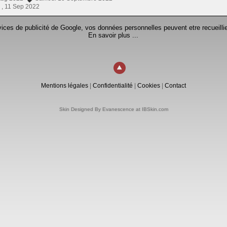
 ,
11 Sep 2022
rvices de publicité de Google, vos données personnelles peuvent etre recueillie
En savoir plus ...
Mentions légales
|
Confidentialité
|
Cookies
|
Contact
Skin Designed By Evanescence at IBSkin.com