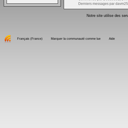
Derniers messages par davm25
Notre site utilise des se
Français (France)
Marquer la communauté comme lue
Aide