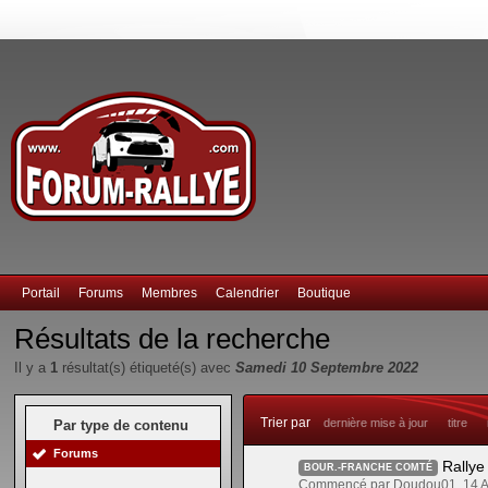
Portail
Forums
Membres
Calendrier
Boutique
Résultats de la recherche
Il y a
1
résultat(s) étiqueté(s) avec
Samedi 10 Septembre 2022
Trier par
dernière mise à jour
titre
Par type de contenu
Forums
Rallye
BOUR.-FRANCHE COMTÉ
Commencé par Doudou01, 14 