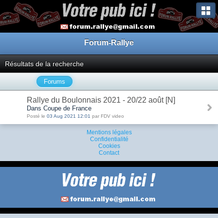
Forum-Rallye
Résultats de la recherche
Forums
Rallye du Boulonnais 2021 - 20/22 août [N]
Dans Coupe de France
Posté le
03 Aug 2021 12:01
par FDV video
Mentions légales
Confidentialité
Cookies
Contact