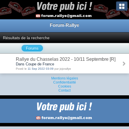
Forum-Rallye
Résultats de la recherche
Forums
Rallye du Chasselas 2022 - 10/11 Septembre [R]
Dans Coupe de France
Posté le
11 Sep 2022 03:09
par jojorallye
Mentions légales
Confidentialité
Cookies
Contact