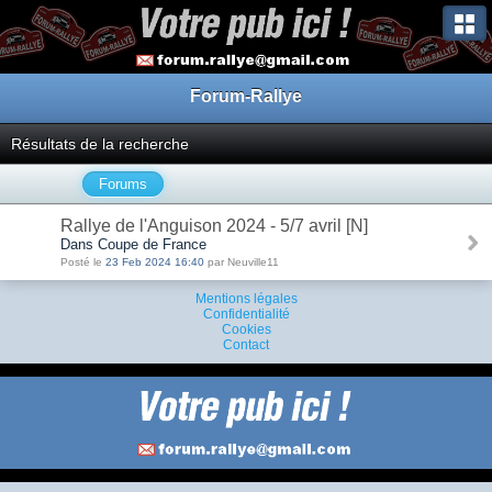
Forum-Rallye
Résultats de la recherche
Forums
Rallye de l'Anguison 2024 - 5/7 avril [N]
Dans Coupe de France
Posté le
23 Feb 2024 16:40
par Neuville11
Mentions légales
Confidentialité
Cookies
Contact