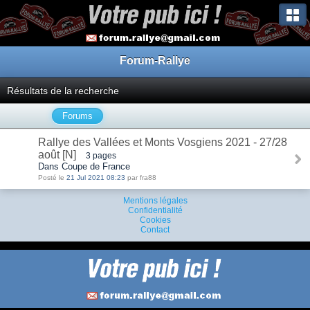
Forum-Rallye
Résultats de la recherche
Forums
Rallye des Vallées et Monts Vosgiens 2021 - 27/28
août [N]
3 pages
Dans Coupe de France
Posté le
21 Jul 2021 08:23
par fra88
Mentions légales
Confidentialité
Cookies
Contact