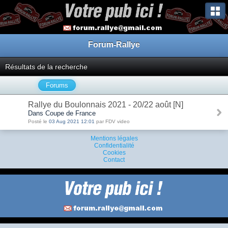
Forum-Rallye
Résultats de la recherche
Forums
Rallye du Boulonnais 2021 - 20/22 août [N]
Dans Coupe de France
Posté le
03 Aug 2021 12:01
par FDV video
Mentions légales
Confidentialité
Cookies
Contact