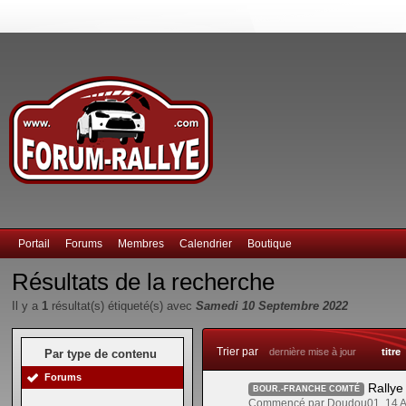
Portail
Forums
Membres
Calendrier
Boutique
Résultats de la recherche
Il y a
1
résultat(s) étiqueté(s) avec
Samedi 10 Septembre 2022
Trier par
dernière mise à jour
titre
Par type de contenu
Forums
Rallye
BOUR.-FRANCHE COMTÉ
Commencé par Doudou01, 14 