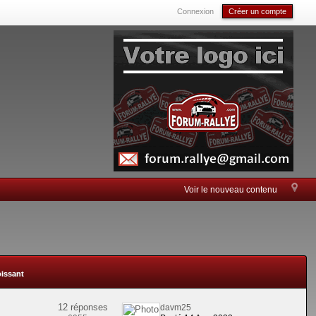
Connexion
Créer un compte
Voir le nouveau contenu
oissant
12 réponses
davm25