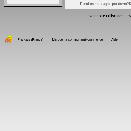
Derniers messages par davm25
Notre site utilise des se
Français (France)
Marquer la communauté comme lue
Aide