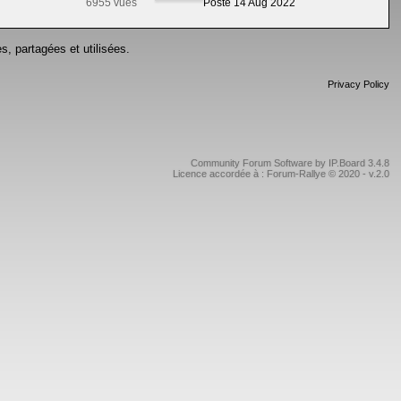
6955 vues
Posté 14 Aug 2022
s, partagées et utilisées.
Privacy Policy
Community Forum Software by IP.Board 3.4.8
Licence accordée à : Forum-Rallye © 2020 - v.2.0