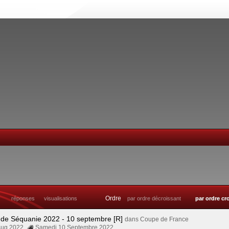
Ordre
réponses
visualisations
par ordre décroissant
par ordre cr
 de Séquanie 2022 - 10 septembre [R]
dans
Coupe de France
Aug 2022
Samedi 10 Septembre 2022