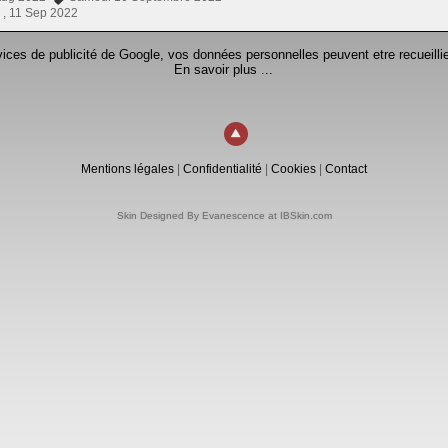
 ,
11 Sep 2022
rvices de publicité de Google, vos données personnelles peuvent etre recueillie
En savoir plus ...
Mentions légales
|
Confidentialité
|
Cookies
|
Contact
Skin Designed By Evanescence at IBSkin.com