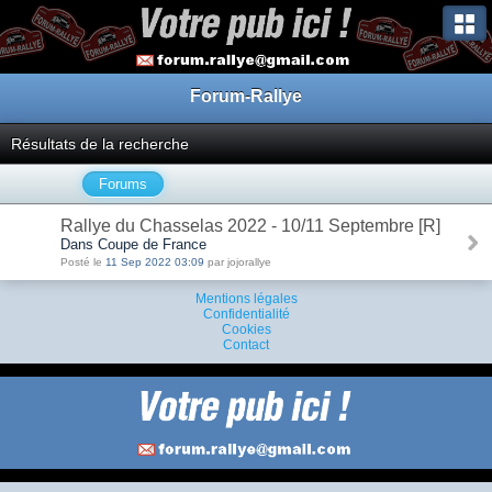
Forum-Rallye
Résultats de la recherche
Forums
Rallye du Chasselas 2022 - 10/11 Septembre [R]
Dans Coupe de France
Posté le
11 Sep 2022 03:09
par jojorallye
Mentions légales
Confidentialité
Cookies
Contact