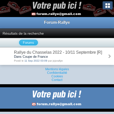
Forum-Rallye
Résultats de la recherche
Forums
Rallye du Chasselas 2022 - 10/11 Septembre [R]
Dans Coupe de France
Posté le
11 Sep 2022 03:09
par jojorallye
Mentions légales
Confidentialité
Cookies
Contact