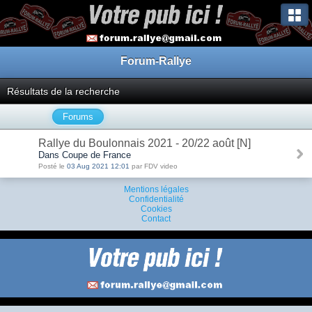
Forum-Rallye
Résultats de la recherche
Forums
Rallye du Boulonnais 2021 - 20/22 août [N]
Dans Coupe de France
Posté le
03 Aug 2021 12:01
par FDV video
Mentions légales
Confidentialité
Cookies
Contact