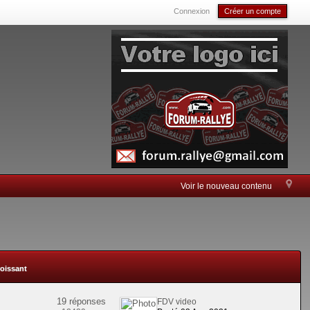
Connexion
Créer un compte
Voir le nouveau contenu
roissant
19 réponses
FDV video