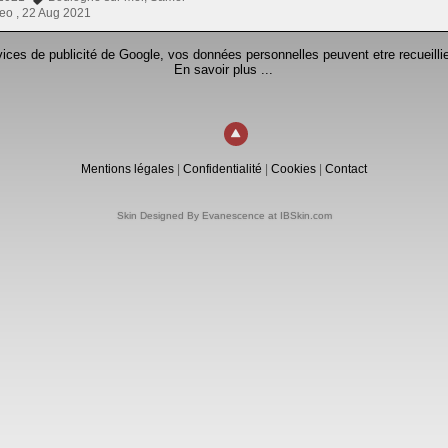
eo ,
22 Aug 2021
rvices de publicité de Google, vos données personnelles peuvent etre recueillie
En savoir plus ...
Mentions légales
|
Confidentialité
|
Cookies
|
Contact
Skin Designed By Evanescence at IBSkin.com