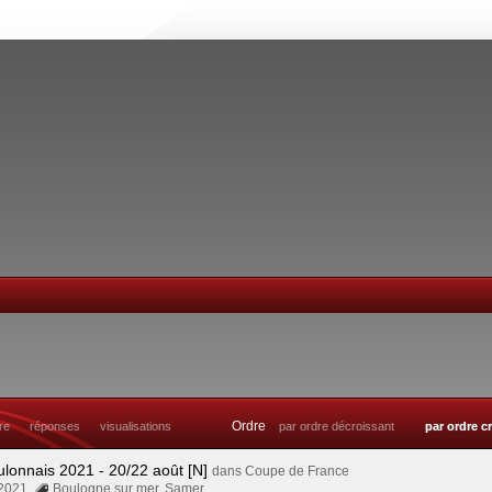
Ordre
tre
réponses
visualisations
par ordre décroissant
par ordre c
ulonnais 2021 - 20/22 août [N]
dans
Coupe de France
 2021
Boulogne sur mer
,
Samer