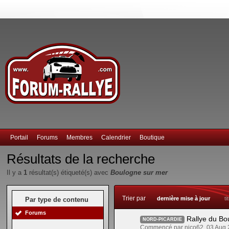
Portail
Forums
Membres
Calendrier
Boutique
Résultats de la recherche
Il y a
1
résultat(s) étiqueté(s) avec
Boulogne sur mer
Trier par
dernière mise à jour
ti
Par type de contenu
Forums
Rallye du Bo
NORD-PICARDIE
Commencé par nico62, 03 Aug