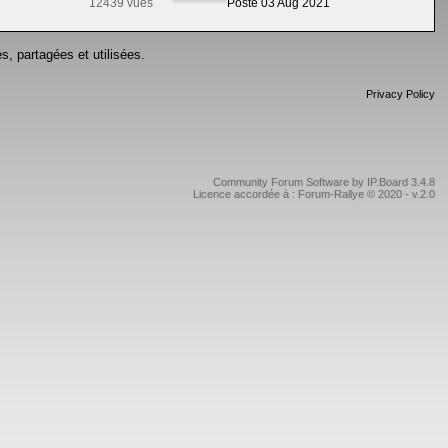
12439 vues
Posté 03 Aug 2021
s, partagées et utilisées.
Privacy Policy
Community Forum Software by IP.Board 3.4.8
Licence accordée à : Forum-Rallye © 2020 - v.2.0