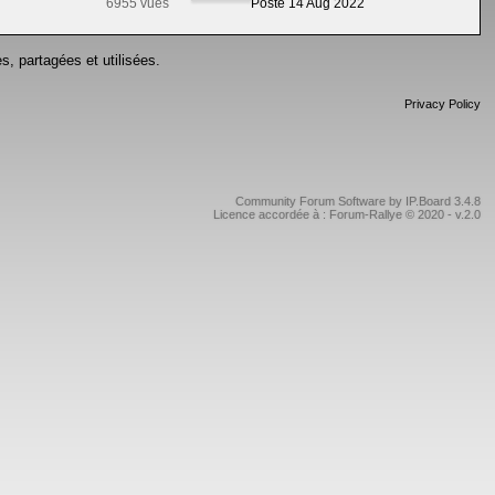
6955 vues
Posté 14 Aug 2022
s, partagées et utilisées.
Privacy Policy
Community Forum Software by IP.Board 3.4.8
Licence accordée à : Forum-Rallye © 2020 - v.2.0