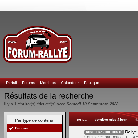
Portail
Forums
Membres
Calendrier
Boutique
Résultats de la recherche
Il y a
1
résultat(s) étiqueté(s) avec
Samedi 10 Septembre 2022
Trier par
dernière mise à jour
ti
Par type de contenu
Forums
Rallye
BOUR.-FRANCHE COMTÉ
Commencé par Doudou01, 14 