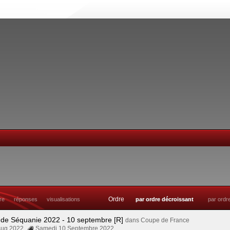
Ordre
tre
réponses
visualisations
par ordre décroissant
par ordr
 de Séquanie 2022 - 10 septembre [R]
dans
Coupe de France
Aug 2022
Samedi 10 Septembre 2022