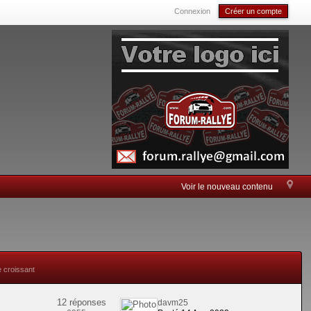
Connexion
Créer un compte
Voir le nouveau contenu
e croissant
12 réponses
davm25