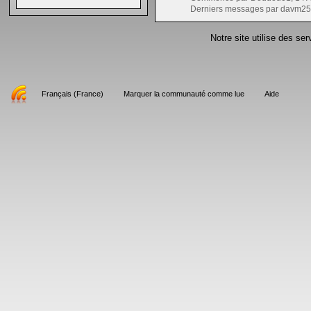
Derniers messages par davm25
Notre site utilise des se
Français (France)
Marquer la communauté comme lue
Aide